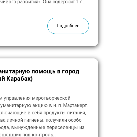
йчивого развития». Она содержит 17
млющих целей (УЦР) и 169 задач, […]
Подробнее
анитарную помощь в город
й Карабах)
м управления миротворческой
уманитарную акцию в н. п. Мартакерт.
ключающие в себя продукты питания,
а личной гигиены, получили особо
рода, вынужденные переселенцы из
решедших под контроль