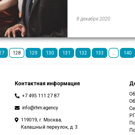
помогая пациентам моск
врачей в труднодоступны
8 декабря 2020
27
128
129
130
131
132
133
…
140
Контактная информация
Д
Об
+7 495 111 27 87
Об
info@rhm.agency
Се
РГ
119019, г. Москва,
По
Калашный переулок, д. 3.
По