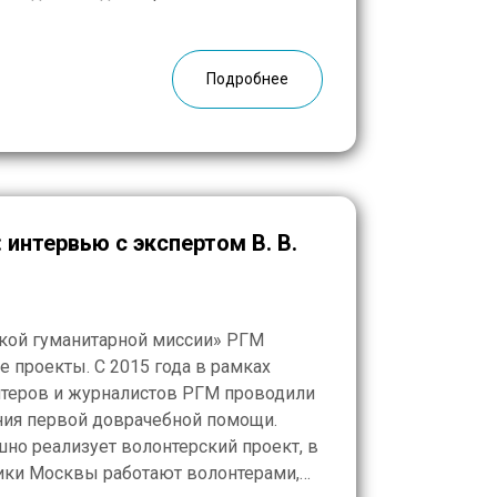
, неполные семьи и семьи,
кция проходила на территории
традавшей […]
Подробнее
В.
ской гуманитарной миссии» РГМ
 проекты. С 2015 года в рамках
нтеров и журналистов РГМ проводили
ния первой доврачебной помощи.
но реализует волонтерский проект, в
ики Москвы работают волонтерами,