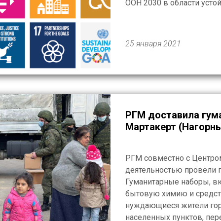
ООН 2030 в области усто
универсальных и всеобъе
25 января 2021
РГМ доставила гум
Мартакерт (Нагорны
РГМ совместно с Центро
деятельностью провели г
Гуманитарные наборы, в
бытовую химию и средств
нуждающиеся жители го
населенных пунктов, пе