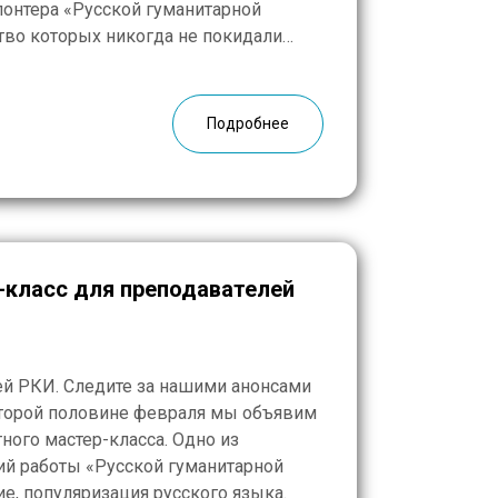
онтера «Русской гуманитарной
тво которых никогда не покидали
знают от Натальи Юрьевны о русской
жизни российских […]
Подробнее
-класс для преподавателей
й РКИ. Следите за нашими анонсами
второй половине февраля мы объявим
ного мастер-класса. Одно из
ий работы «Русской гуманитарной
е, популяризация русского языка.