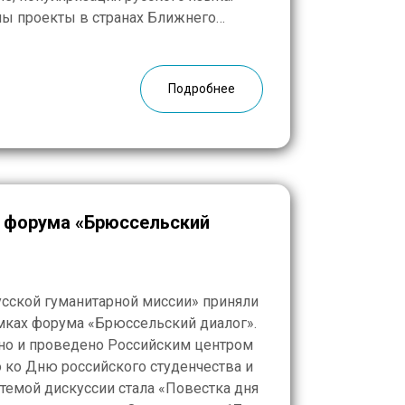
ы проекты в странах Ближнего
 Балканского региона. Проекты
орение культурных и
остей […]
Подробнее
х форума «Брюссельский
усской гуманитарной миссии» приняли
амках форума «Брюссельский диалог».
но и проведено Российским центром
 ко Дню российского студенчества и
темой дискуссии стала «Повестка дня