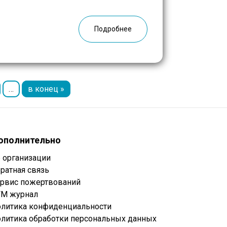
овских больниц. РГМ направляет
е районы Балканского […]
Подробнее
…
в конец »
ополнительно
 организации
ратная связь
рвис пожертвований
М журнал
литика конфиденциальности
литика обработки персональных данных