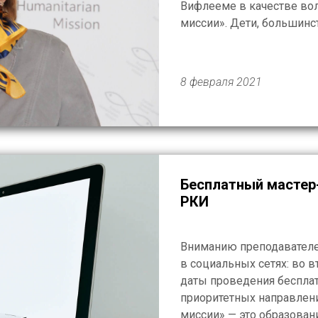
Вифлееме в качестве вол
миссии». Дети, большинс
территорию Палестины, у
культуре и традициях, о 
8 февраля 2021
Бесплатный мастер
РКИ
Вниманию преподавателе
в социальных сетях: во 
даты проведения бесплат
приоритетных направлен
миссии» — это образовани