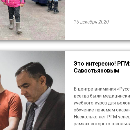
азербайджанской стороны
потерявшие кормильца. А
городской больницы, пос
15 декабря 2020
Это интересно! РГМ: интервью с экспертом В. 
Савостьяновым
В центре внимания «Рус
всегда были медицинские
учебного курса для воло
обучение приемам оказа
Несколько лет РГМ успеш
рамках которого школьн