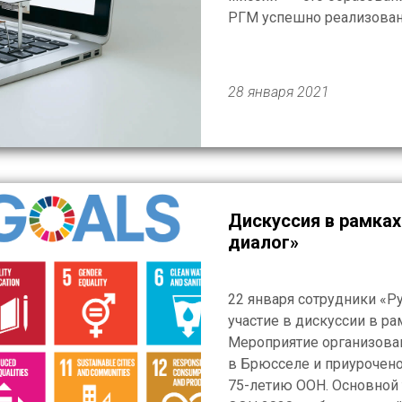
РГМ успешно реализован
Востока, Средней Азии и
направлены на удовлетв
образовательных потребн
28 января 2021
Дискуссия в рамка
диалог»
22 января сотрудники «Р
участие в дискуссии в р
Мероприятие организова
в Брюсселе и приурочено
75-летию ООН. Основной 