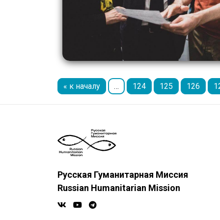
« к началу
…
124
125
126
1
Русская Гуманитарная Миссия
Russian Humanitarian Mission