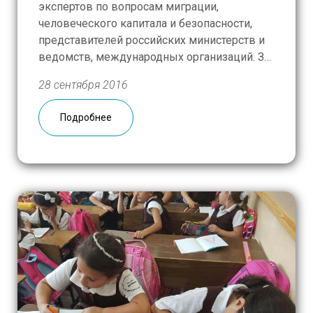
экспертов по вопросам миграции,
человеческого капитала и безопасности,
представителей российских министерств и
ведомств, международных организаций. За
прошедшие два дня участники
28 сентября 2016
конференции смогли поделиться своим
видением таких проблем, как связь
Подробнее
вопросов миграции и безопасности. Одним
из негативных последствий миграционного
кризиса и притока беженцев стало развитие
тенденции […]