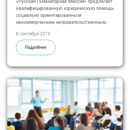
«Русская Гуманитарная Миссия» предлагает
квалифицированную юридическую помощь
социально ориентированным
некоммерческим неправительственным
организациям. Помощь оказывается на
8 сентября 2016
безвозмездной основе.Юридические
консультации проводят ведущие
Подробнее
специалисты в области гражданского,
административного, трудового, налогового
и других отраслей права. Формы оказания
правовой помощи: устные и письменные
консультации, проведение тематических
семинаров. Заполните анкету-заявку на […]