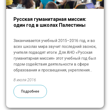
Русская гуманитарная миссия:
один год в школах Палестины
Заканчивается учебный 2015–2016 год, и во
всех школах мира звучит последний звонок,
учителя подводят итоги. Для АНО «Русская
гуманитарная миссия» этот учебный год был
годом содействия деятельности в сфере
образования и просвещения, укрепления
мира, дружбы и согласия между народами,
8 июля 2016
защиты детства и социальной реабилитации
детей, находящихся в трудной жизненной
Подробнее
ситуации. В школе Российско-Палестинской
дружбы (средняя […]