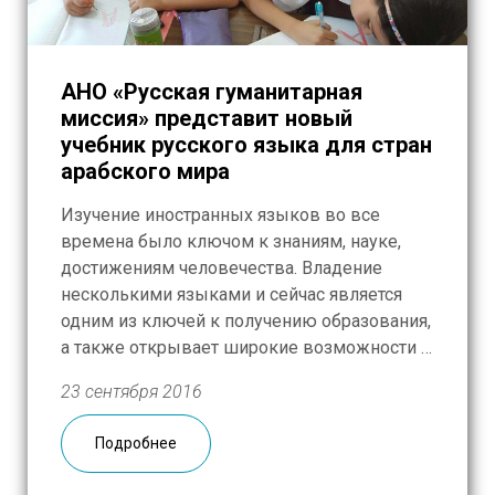
АНО «Русская гуманитарная
миссия» представит новый
учебник русского языка для стран
арабского мира
Изучение иностранных языков во все
времена было ключом к знаниям, науке,
достижениям человечества. Владение
несколькими языками и сейчас является
одним из ключей к получению образования,
а также открывает широкие возможности в
построении карьеры и бизнеса. Как
23 сентября 2016
правило, желающие изучать русский язык в
арабских странах сталкиваются с рядом
Подробнее
трудностей: отсутствием системы
преподавания русского языка как