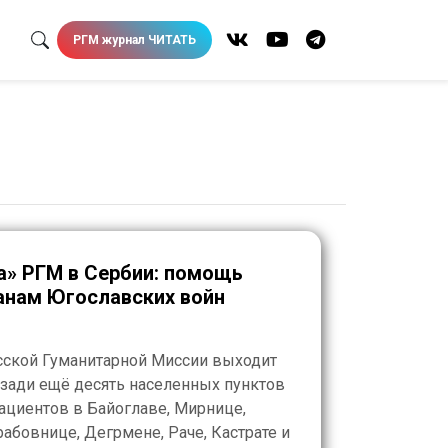
РГМ журнал ЧИТАТЬ
а» РГМ в Сербии: помощь
анам Югославских войн
сской Гуманитарной Миссии выходит
зади ещё десять населенных пунктов
ациентов в Байоглаве, Мирнице,
абовнице, Дегрмене, Раче, Кастрате и