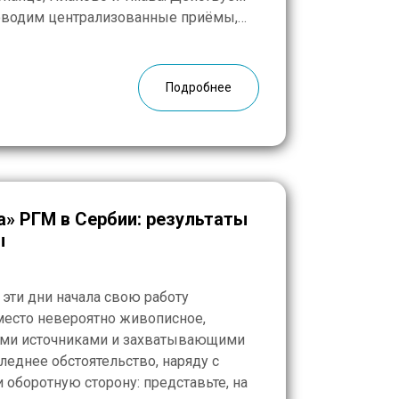
роводим централизованные приёмы,
ому лично. Наша российско-сербская
ится к каждому выезду, однако
но, […]
Подробнее
» РГМ в Сербии: результаты
ы
 эти дни начала свою работу
место невероятно живописное,
ими источниками и захватывающими
еднее обстоятельство, наряду с
 оборотную сторону: представьте, на