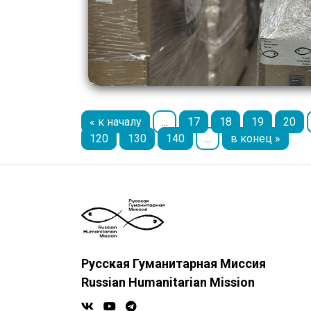
« к началу
…
17
18
19
20
120
130
140
…
в конец »
Русская Гуманитарная Миссия
Russian Humanitarian Mission