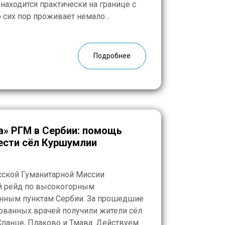
 находится практически на границе с
о сих пор проживает немало
Югославских войн, затронувших край в
Подробнее
а» РГМ в Сербии: помощь
ести сёл Куршумлии
сской Гуманитарной Миссии
й рейд по высокогорным
нным пунктам Сербии. За прошедшие
ванных врачей получили жители сёл
 Спанце, Плаково и Тмава. Действуем