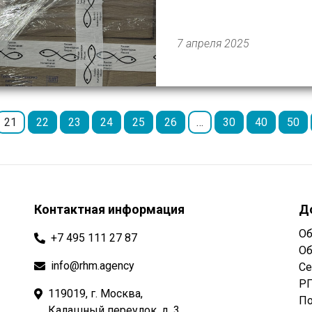
м, а спустя несколько ме
точки: […]
7 апреля 2025
21
22
23
24
25
26
…
30
40
50
Контактная информация
Д
Об
+7 495 111 27 87
Об
info@rhm.agency
Се
РГ
119019, г. Москва,
По
Калашный переулок, д. 3.