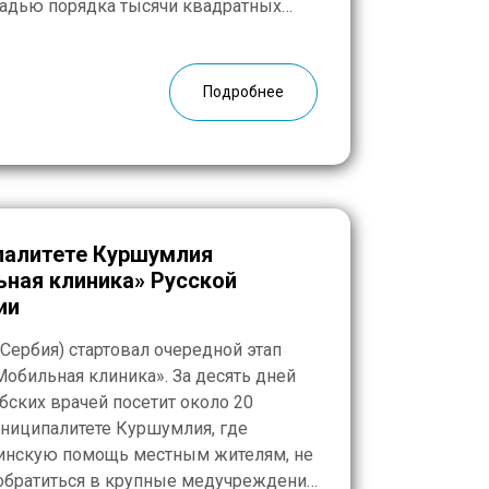
щадью порядка тысячи квадратных
 90 деревень, каждая – на несколько
добраться сюда непросто, […]
Подробнее
палитете Куршумлия
ьная клиника» Русской
ии
(Сербия) стартовал очередной этап
Мобильная клиника». За десять дней
бских врачей посетит около 20
ниципалитете Куршумлия, где
инскую помощь местным жителям, не
братиться в крупные медучреждения