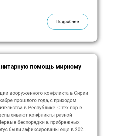
тороны команду медиков возглавляет
тевой хирург Илья Ветлугин. […]
Подробнее
анитарную помощь мирному
ации вооруженного конфликта в Сирии
абре прошлого года, с приходом
тельства в Республике. С тех пор в
 вспыхивают конфликты разной
 Первые беспорядки в прибрежных
ртус были зафиксированы еще в 2024-