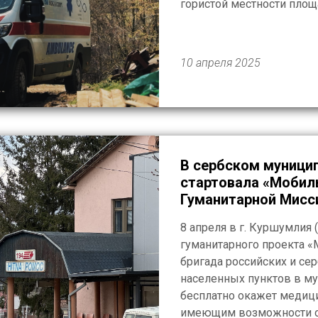
гористой местности пло
метров разбросаны около
семей. Из-за бездорожья 
10 апреля 2025
В сербском муници
стартовала «Мобил
Гуманитарной Мисс
8 апреля в г. Куршумлия 
гуманитарного проекта «
бригада российских и сер
населенных пунктов в му
бесплатно окажет медиц
имеющим возможности о