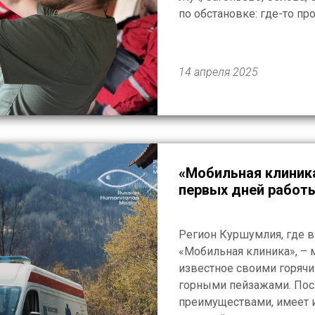
по обстановке: где-то п
кого-то – посещаем на д
команда тщательно готов
предвидеть всё невозмож
14 апреля 2025
«Мобильная клиника
первых дней работ
Регион Куршумлия, где в
«Мобильная клиника», – 
известное своими горяч
горными пейзажами. Посл
преимуществами, имеет и