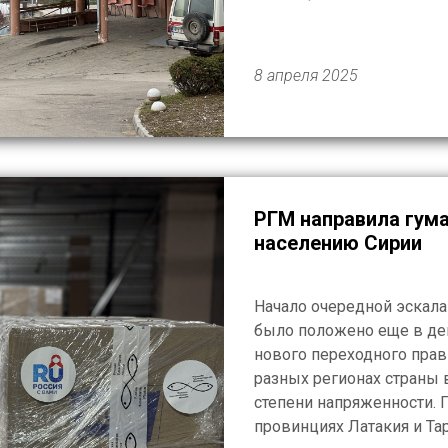
региона. С российской с
травматолог-ортопед, кис
8 апреля 2025
РГМ направила гум
населению Сирии
Начало очередной эскал
было положено еще в дек
нового переходного прави
разных регионах страны
степени напряженности.
провинциях Латакия и Та