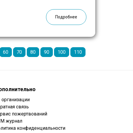
сяцев, в марте, достигли высшей
Подробнее
60
70
80
90
100
110
ополнительно
 организации
ратная связь
рвис пожертвований
М журнал
литика конфиденциальности