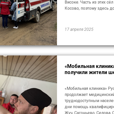
Високе. Часть из этих сёл
Косово, поэтому здесь д
ветеранов и участников 
1990-е […]
17 апреля 2025
«Мобильная клиник
получили жители ш
«Мобильная клиника» Ру
продолжает медицински
труднодоступным населе
дни помощь квалифициро
Жуч, Сагоньево, Селова,