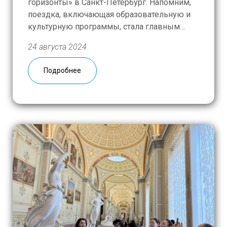
горизонты» в Санкт-Петербург. Напомним,
поездка, включающая образовательную и
культурную программы, стала главным
призом для 20 победителей –
24 августа 2024
преподавателей русского языка и
литературы из Азербайджана, Казахстана,
Подробнее
Кыргызстана, Таджикистана и Узбекистана.
Пять дней пролетели незаметно, однако мы
уверены – и наши гости в этом тоже […]