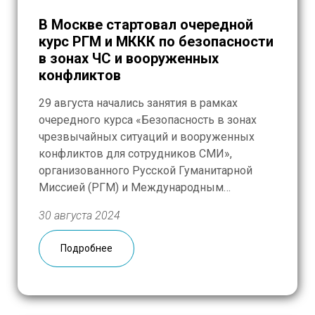
В Москве стартовал очередной
курс РГМ и МККК по безопасности
в зонах ЧС и вооруженных
конфликтов
29 августа начались занятия в рамках
очередного курса «Безопасность в зонах
чрезвычайных ситуаций и вооруженных
конфликтов для сотрудников СМИ»,
организованного Русской Гуманитарной
Миссией (РГМ) и Международным
Комитетом Красного Креста (МККК). По
30 августа 2024
традиции курс проходит в московской
делегации МККК, его участниками стали 12
Подробнее
человек, и не только из области медиа.
Наряду с журналистами, сотрудниками СМИ
и внештатными […]