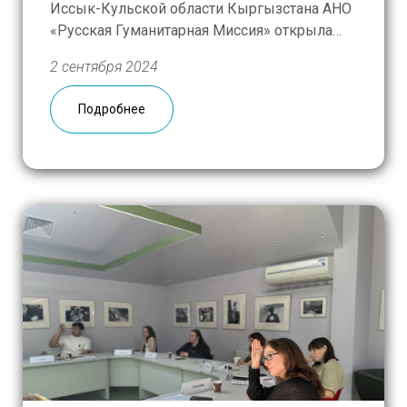
Иссык-Кульской области Кыргызстана АНО
«Русская Гуманитарная Миссия» открыла
обновлённый класс для изучения русского
2 сентября 2024
языка и литературы. Красную ленточку
перерезали заместитель генерального
Подробнее
директора РГМ по образовательным
проектам Татьяна Орлова, руководитель
Русского дома в Бишкеке Альберт
Зульхарнеев и Эрмек Бахавадинов, глава
Джети-Огузской районной
госадминистрации. […]