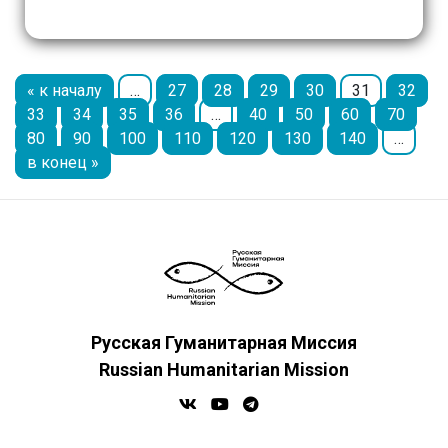
необычном регионе Узбекистана,
рассказала Ольга […]
« к началу
…
27
28
29
30
31
32
33
34
35
36
…
40
50
60
70
80
90
100
110
120
130
140
…
в конец »
Русская Гуманитарная Миссия
Russian Humanitarian Mission