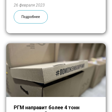
России» подготовил хор «Александр
26 февраля 2023
Невский» из г. Баня-Луки (Республика
Сербская, Босния и Герцеговина), а
Подробнее
специальным гостем вечера стала юная
исполнительница Павлина Радованович из
г. […]
РГМ направит более 4 тонн