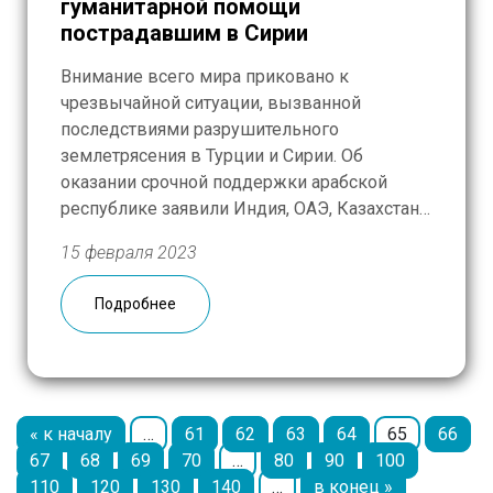
гуманитарной помощи
пострадавшим в Сирии
Внимание всего мира приковано к
чрезвычайной ситуации, вызванной
последствиями разрушительного
землетрясения в Турции и Сирии. Об
оказании срочной поддержки арабской
республике заявили Индия, ОАЭ, Казахстан
и другие страны. Россия в числе первых
15 февраля 2023
отправила спасателей, а теперь, когда
завершен основной этап разбора завалов,
Подробнее
людям нужна любая помощь — вода,
лекарства, одежда. РГМ присоединилась к
акции по […]
« к началу
…
61
62
63
64
65
66
67
68
69
70
…
80
90
100
110
120
130
140
…
в конец »