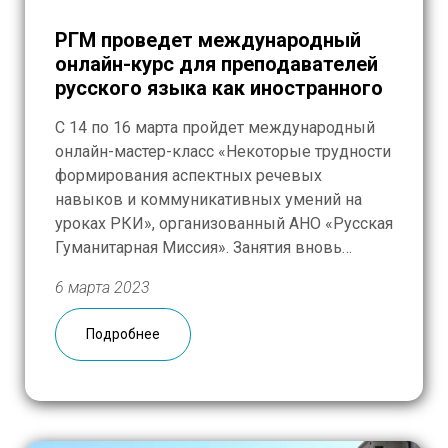
РГМ проведет международный
онлайн-курс для преподавателей
русского языка как иностранного
С 14 по 16 марта пройдет международный
онлайн-мастер-класс «Некоторые трудности
формирования аспектных речевых
навыков и коммуникативных умений на
уроках РКИ», организованный АНО «Русская
Гуманитарная Миссия». Занятия вновь
соберут действующих преподавателей и
6 марта 2023
будущих учителей из России, Палестины,
Ливана, Сирии, Сербии, Боснии и
Подробнее
Герцеговины, Таджикистана, Кыргызстана и
других стран. Мероприятие проведут
преподаватели РКИ с многолетним опытом
работы в […]