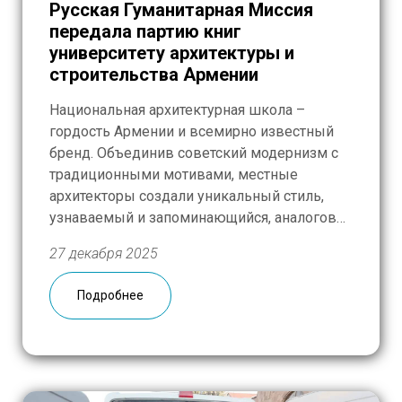
Русская Гуманитарная Миссия
передала партию книг
университету архитектуры и
строительства Армении
Национальная архитектурная школа –
гордость Армении и всемирно известный
бренд. Объединив советский модернизм с
традиционными мотивами, местные
архитекторы создали уникальный стиль,
узнаваемый и запоминающийся, аналогов
которому не существует. Здание первого
27 декабря 2025
аэропорта Звартноц в Ереване, дворец
культуры Мецамора, футуристический дом
Подробнее
творчества Союза писателей на Севане,
железнодорожный вокзал и фонтан
Дружбы в Гюмри – эти и еще […]