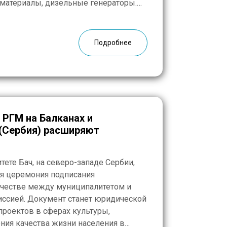
материалы, дизельные генераторы.
России ждут сотни и тысячи людей.
гать. В сборе […]
Подробнее
РГМ на Балканах и
 (Сербия) расширяют
ете Бач, на северо-западе Сербии,
ая церемония подписания
честве между муниципалитетом и
иссией. Документ станет юридической
проектов в сферах культуры,
ния качества жизни населения в