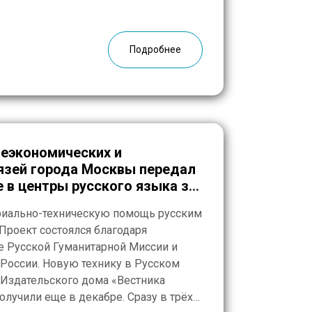
ейших направлений деятельности
ссии на этой территории будет
вольческими пожарными обществами.
Подробнее
еэкономических и
зей города Москвы передал
 в центры русского языка за
риально-техническую помощь русским
 Проект состоялся благодаря
е Русской Гуманитарной Миссии и
России. Новую технику в Русском
 Издательского дома «Вестника
олучили еще в декабре. Сразу в трёх