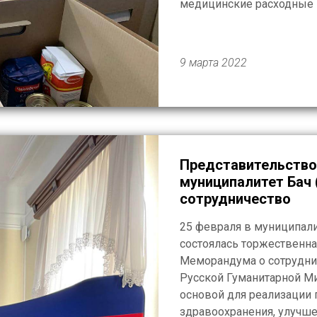
медицинские расходные 
Гуманитарную помощь из 
Еще больше – готовы помо
9 марта 2022
Представительство 
муниципалитет Бач
сотрудничество
25 февраля в муниципалит
состоялась торжественн
Меморандума о сотрудни
Русской Гуманитарной М
основой для реализации 
здравоохранения, улучше