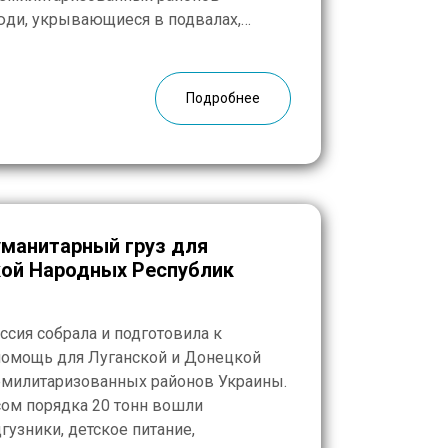
юди, укрывающиеся в подвалах,
оловой, разлученные с близкими и
Подробнее
уманитарный груз для
кой Народных Республик
ссия собрала и подготовила к
помощь для Луганской и Донецкой
емилитаризованных районов Украины.
сом порядка 20 тонн вошли
гузники, детское питание,