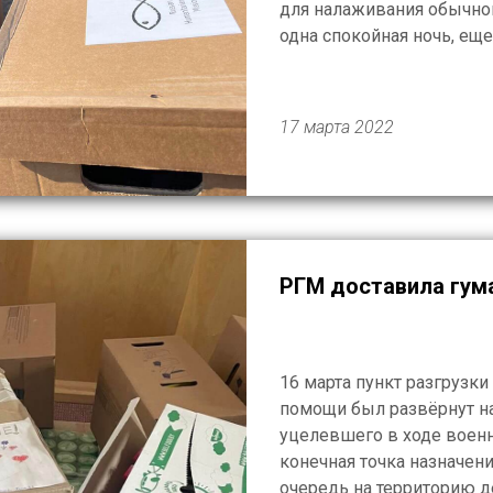
для налаживания обычной
одна спокойная ночь, ещ
продолжаем раздачу гум
все усилия, […]
17 марта 2022
РГМ доставила гум
16 марта пункт разгрузк
помощи был развёрнут на
уцелевшего в ходе военн
конечная точка назначени
очередь на территорию 