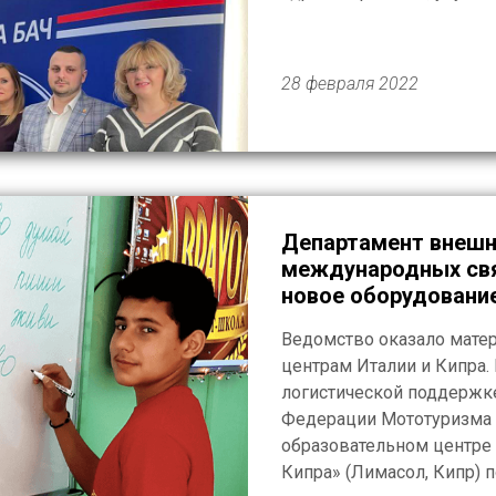
регионе. Одним из важн
Русской Гуманитарной Ми
сотрудничество с Добро
28 февраля 2022
[…]
Департамент внешн
международных свя
новое оборудование
рубежом
Ведомство оказало мате
центрам Италии и Кипра.
логистической поддержк
Федерации Мототуризма 
образовательном центре
Кипра» (Лимасол, Кипр) п