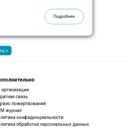
ы BRAVO появились современные
дисплеи со всем необходимым
ванием, а в […]
Подробнее
ец »
ополнительно
 организации
ратная связь
рвис пожертвований
М журнал
литика конфиденциальности
литика обработки персональных данных