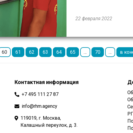
классах интеллект-школ
интерактивные плоские 
вспомогательным оборудо
22 февраля 2022
60
61
62
63
64
65
…
70
…
в кон
Контактная информация
Д
Об
+7 495 111 27 87
Об
info@rhm.agency
Се
РГ
119019, г. Москва,
По
Калашный переулок, д. 3.
По