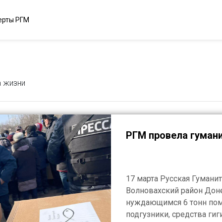
ерты РГМ
а жизни
РГМ провела гуман
17 марта Русская Гумани
Волновахский район Доне
нуждающимся 6 тонн пом
подгузники, средства ги