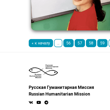
« к началу
…
56
57
58
59
Русская Гуманитарная Миссия
Russian Humanitarian Mission