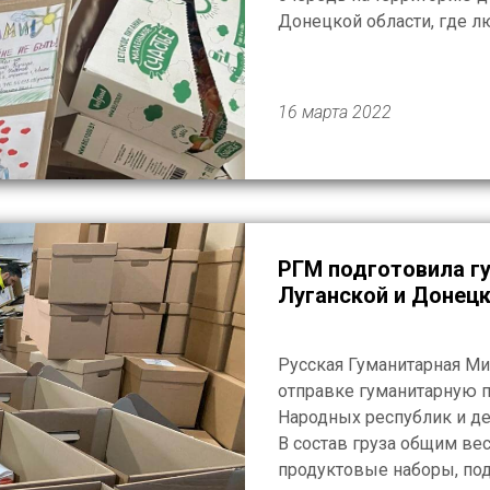
Донецкой области, где л
лишившиеся крыши над г
родными, нуждаются […]
16 марта 2022
РГМ подготовила г
Луганской и Донец
Русская Гуманитарная Ми
отправке гуманитарную 
Народных республик и д
В состав груза общим ве
продуктовые наборы, под