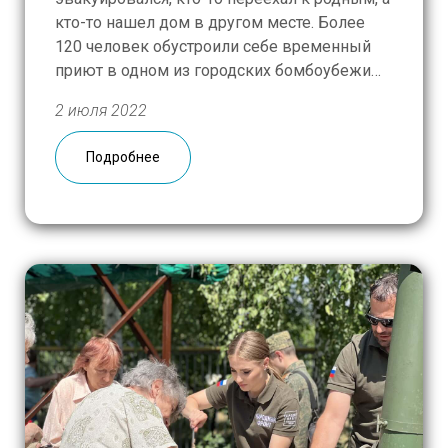
кто-то нашел дом в другом месте. Более
120 человек обустроили себе временный
приют в одном из городских бомбоубежищ.
Живут сообща, практически одной семьей:
2 июля 2022
вместе готовят, убирают, заботятся о самых
уязвимых — маленьких детях, стариках,
Подробнее
лежачих больных. Не бросают друг […]