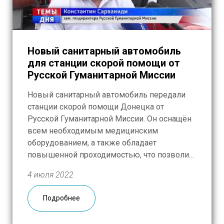
Новый санитарный автомобиль
для станции скорой помощи от
Русской Гуманитарной Миссии
Новый санитарный автомобиль передали
станции скорой помощи Донецка от
Русской Гуманитарной Миссии. Он оснащён
всем необходимым медицинским
оборудованием, а также обладает
повышенной проходимостью, что позволит
оказывать помощь людям в сельской
4 июля 2022
местности. Это не единственная новая
машина в парке, ещё одну карету отправят в
Подробнее
Горловку. Репортаж Первого
Республиканского Телеканала, 30 июня,