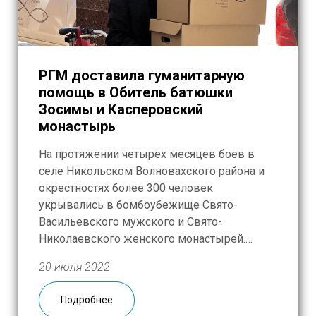
РГМ доставила гуманитарную
помощь в Обитель батюшки
Зосимы и Касперовский
монастырь
На протяжении четырёх месяцев боев в
селе Никольском Волновахского района и
окрестностях более 300 человек
укрывались в бомбоубежище Свято-
Васильевского мужского и Свято-
Николаевского женского монастырей.
Первую тонну гуманитарных наборов для
20 июля 2022
мирных граждан, нашедших убежище под
освященными сводами, команда Русской
Подробнее
Гуманитарной Миссии с коллегами из