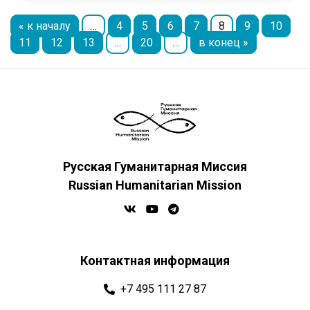
« к началу
…
4
5
6
7
8
9
10
11
12
13
…
20
…
в конец »
Русская Гуманитарная Миссия
Russian Humanitarian Mission
Контактная информация
+7 495 111 27 87