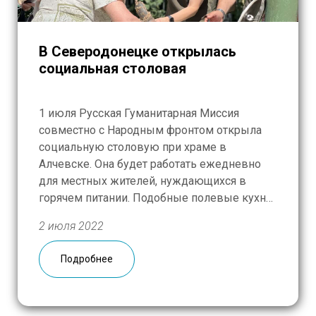
В Северодонецке открылась
социальная столовая
1 июля Русская Гуманитарная Миссия
совместно с Народным фронтом открыла
социальную столовую при храме в
Алчевске. Она будет работать ежедневно
для местных жителей, нуждающихся в
горячем питании. Подобные полевые кухни
планируется запустить также в
2 июля 2022
Первомайске, Старобельске, Счастье и
других городах. 4,5 тонны гуманитарного
Подробнее
груза доставлены в Северодонецк. Более
300 продуктовых наборов, фонарики,
детские принадлежности и […]