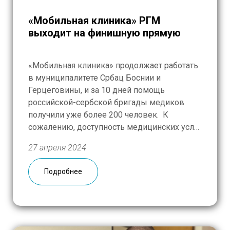
«Мобильная клиника» РГМ
выходит на финишную прямую
«Мобильная клиника» продолжает работать
в муниципалитете Србац Боснии и
Герцеговины, и за 10 дней помощь
российской-сербской бригады медиков
получили уже более 200 человек. К
сожалению, доступность медицинских услуг
в отдаленных уголках региона пока
27 апреля 2024
оставляет желать лучшего, и местные
жители были рады воспользоваться
Подробнее
появившейся возможностью. Благодаря
грамотной организации маршрута нам
удалось еще раз побывать в деревнях,
откуда […]