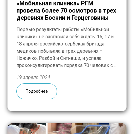
«Мобильная клиника» РГМ
провела более 70 осмотров в трех
деревнях Боснии и Герцеговины
Первые результаты работы «Мобильной
клиники» не заставили себя ждать: 16, 17 и
18 апреля российско-сербская бригада
медиков побывала в трех деревнях –
Ножичко, Разбой и Ситнеши, и успела
проконсультировать порядка 70 человек с
самыми разными жалобами. Сегодня
19 апреля 2024
работаем в Кукулье и готовимся к
большому насыщенному дню. К российской
Подробнее
медицине в Боснии и Герцеговине вообще
относятся […]