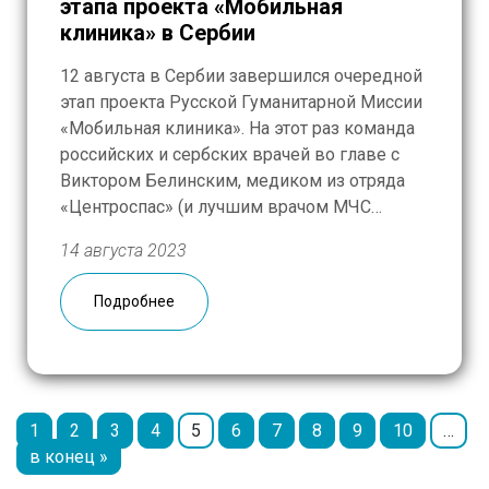
этапа проекта «Мобильная
клиника» в Сербии
12 августа в Сербии завершился очередной
этап проекта Русской Гуманитарной Миссии
«Мобильная клиника». На этот раз команда
российских и сербских врачей во главе с
Виктором Белинским, медиком из отряда
«Центроспас» (и лучшим врачом МЧС
России 2020 года!), на протяжении двух
14 августа 2023
недель работала в Сремском округе
автономного края Воеводина. За это время
Подробнее
«Мобильная клиника» побывала в […]
1
2
3
4
5
6
7
8
9
10
…
в конец »