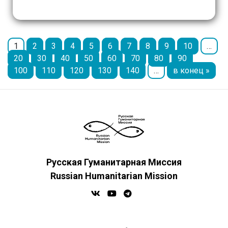
Белинским посетила 28 населённых
пунктов, где приняла 240 человек […]
1
2
3
4
5
6
7
8
9
10
…
20
30
40
50
60
70
80
90
100
110
120
130
140
…
в конец »
Русская Гуманитарная Миссия
Russian Humanitarian Mission