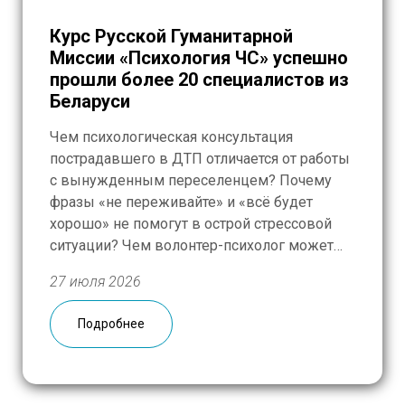
Курс Русской Гуманитарной
Миссии «Психология ЧС» успешно
прошли более 20 специалистов из
Беларуси
Чем психологическая консультация
пострадавшего в ДТП отличается от работы
с вынужденным переселенцем? Почему
фразы «не переживайте» и «всё будет
хорошо» не помогут в острой стрессовой
ситуации? Чем волонтер-психолог может
быть полезен на разных стадиях развития
27 июля 2026
ЧС? Эти и другие темы подробно разобрали
слушатели курса Русской Гуманитарной
Подробнее
Миссии «Психология чрезвычайных
ситуаций», завершившегося 25 июля в
Гродно. […]