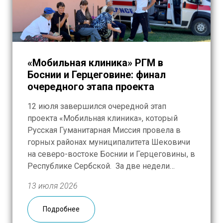
«Мобильная клиника» РГМ в
Боснии и Герцеговине: финал
очередного этапа проекта
12 июля завершился очередной этап
проекта «Мобильная клиника», который
Русская Гуманитарная Миссия провела в
горных районах муниципалитета Шековичи
на северо-востоке Боснии и Герцеговины, в
Республике Сербской. За две недели
русско-сербская бригада врачей во главе с
13 июля 2026
анестезиологом-реаниматологом, лучшим
врачом МЧС России 2020 года,
Подробнее
заслуженным врачом РФ Виктором