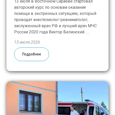
13 июля в Восточном Сараеве стартовал
авторский курс по основам оказания
помощи в экстренных ситуациях, который
проводит анестезиолог-реаниматолог,
заслуженный врач РФ и лучший врач МЧС
России 2020 года Виктор Белинский .
Площадкой для обучения на ближайшие три
13 июля 2026
дня станет штаб-квартира Главного
управления гражданской защиты
Подробнее
Республики Сербской. В состав группы
вошли около 20 представителей Красного
Креста […]