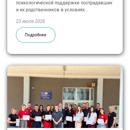
психологической поддержке пострадавших
и их родственников в условиях
чрезвычайных ситуаций. С приветственным
23 июля 2026
словом к собравшимся обратились
замруководителя Россотрудничества
Подробнее
Кирилл Богомолов, представитель РГМ
Виктория Билоусова, генеральный
секретарь Белорусского общества Красного
Креста Дмитрий Шевцов и консул-советник
Генерального консульства России в Гродно
[…]