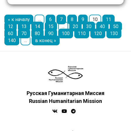
поддержке Фонда президентских грантов.
Курс, […]
« к началу
…
6
7
8
9
10
11
12
13
14
15
…
20
30
40
50
60
70
80
90
100
110
120
130
140
…
в конец »
Русская Гуманитарная Миссия
Russian Humanitarian Mission