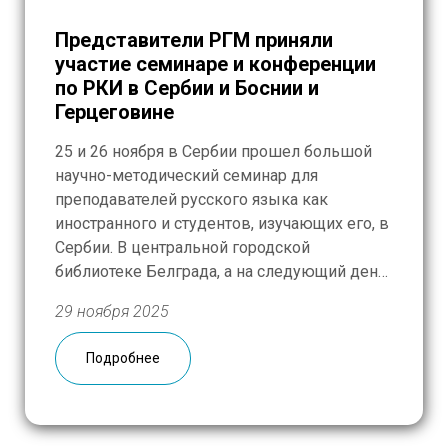
Представители РГМ приняли
участие семинаре и конференции
по РКИ в Сербии и Боснии и
Герцеговине
25 и 26 ноября в Сербии прошел большой
научно-методический семинар для
преподавателей русского языка как
иностранного и студентов, изучающих его, в
Сербии. В центральной городской
библиотеке Белграда, а на следующий день
– в культурном центре «Матица Српска»
29 ноября 2025
города Нови-Сад собрались специалисты из
Тульского государственного
Подробнее
педагогического университета им. Л.Н.
Толстого и Института русского языка им. А.С.
[…]