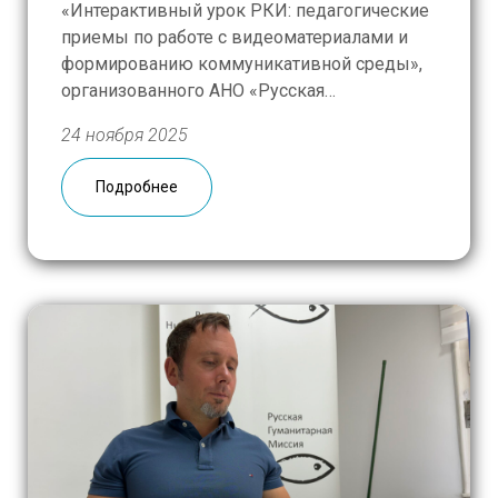
«Интерактивный урок РКИ: педагогические
приемы по работе с видеоматериалами и
формированию коммуникативной среды»,
организованного АНО «Русская
Гуманитарная Миссия». К участию
24 ноября 2025
приглашаются действующие преподаватели
русского языка как иностранного и будущие
Подробнее
учителя, студенты профильных факультетов,
планирующие работать в учебных
заведениях с русским языком обучения за
рубежом, […]