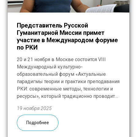
Представитель Русской
Гуманитарной Миссии примет
участие в Международом форуме
по РКИ
20 и 21 ноября в Москве состоится VIII
Международный культурно-
образовательный форум «Актуальные
парадигмы теории и практики преподавания
РКИ: современные методы, технологии и
ресурсы», который традиционно проводит
АНО ДПО «Учебный центр русского языка».
19 ноября 2025
В этом году в оргкомитет мероприятия
вошли ведущие специалисты по РКИ –
Подробнее
представители МГУ имени М.В. Ломоносова,
Института русского языка им. А.С Пушкина