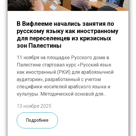
В Вифлееме начались занятия по
русскому языку как иностранному
для переселенцев из кризисных
зон Палестины
11 ноября на площадке Русского дома в
Палестине стартовал курс «Русский язык
как иностранный (РКИ) для арабоязычной
аудитории», разработанный с учетом
специфики носителей арабского языка и
культуры. Методической основой для
занятий послужили материалы
13 ноября 2025
образовательной платформы «Русский язык
– инструмент межнационального общения и
Подробнее
самореализации» (RHM.STUDY), созданной
АНО «Русская Гуманитарная Миссия» при