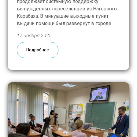
продолжает системную поддержку
вынужденных переселенцев из Нагорного
Карабаха. В минувшие выходные пункт
выдачи помощи был развернут в городе
Мецамор, куда съехались нуждающиеся со
17 ноября 2025
всей Армавирской области. В течение двух
дней люди получили 300 гуманитарных
Подробнее
наборов с продовольствием и средствами
личной гигиены, 50 семей с маленькими
детьми дополнительно […]