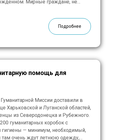
бождённом. Мирные граждане, не
 или того, что от них осталось, —
есь без воды […]
Подробнее
нитарную помощь для
 Гуманитарной Миссии доставили в
це Харьковской и Луганской областей,
женцы из Северодонецка и Рубежного.
00 гуманитарных коробок с
и гигиены — минимум, необходимый,
с там очень ждут летнюю одежду,