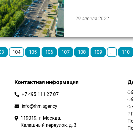
учитывая высокое качест
решено увеличить число 
29 апреля 2022
03
104
105
106
107
108
109
…
110
Контактная информация
Д
Об
+7 495 111 27 87
Об
info@rhm.agency
Се
РГ
119019, г. Москва,
По
Калашный переулок, д. 3.
По