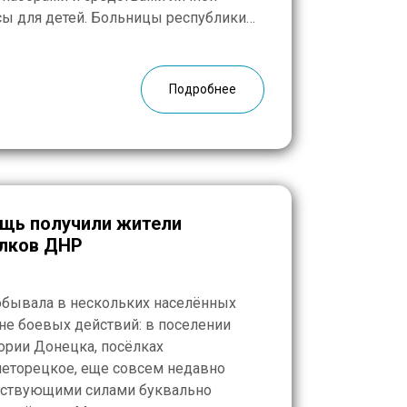
сы для детей. Больницы республики
ериалы для проведения гемодиализа и
, операционные столы,
Подробнее
щь получили жители
лков ДНР
обывала в нескольких населённых
оне боевых действий: в поселении
ории Донецка, посёлках
неторецкое, еще совсем недавно
рствующими силами буквально