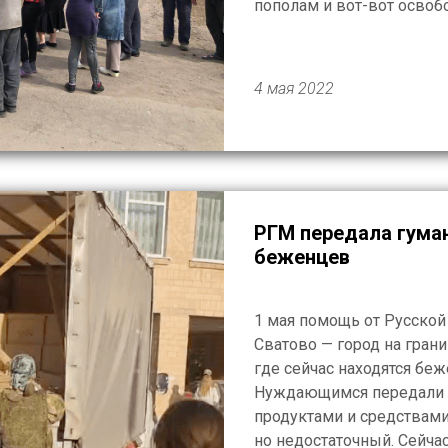
пополам и вот-вот осво
покидающие своих домов —
продолжают выживать зд
4 мая 2022
РГМ передала гума
беженцев
1 мая помощь от Русской
Сватово — город на грани
где сейчас находятся бе
Нуждающимся передали 2
продуктами и средствам
но недостаточный. Сейча