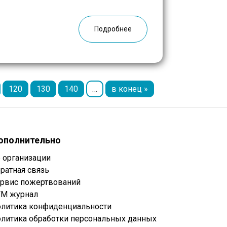
во представленных эссе, было
победителей первого этапа […]
Подробнее
120
130
140
…
в конец »
ополнительно
 организации
ратная связь
рвис пожертвований
М журнал
литика конфиденциальности
литика обработки персональных данных