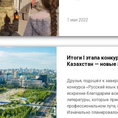
лекарства, детские това
поддерживать […]
1 мая 2022
Итоги I этапа конку
Казахстан — новые
Друзья, подошёл к заве
конкурса «Русский язык 
искренне благодарим все
литературы, которые прис
профессиональном пути,
Изначально планировалось