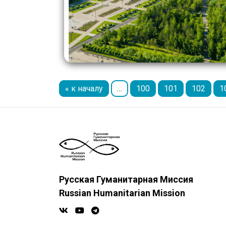
« к началу
…
100
101
102
1
Русская Гуманитарная Миссия
Russian Humanitarian Mission