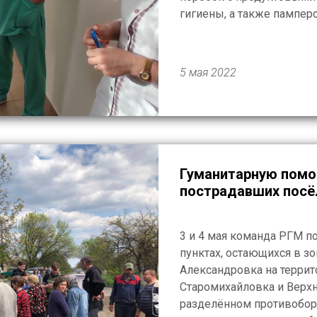
гигиены, а также пампер
получили расходные мат
перевязочные материалы
измерительные […]
5 мая 2022
Гуманитарную помо
пострадавших посё
3 и 4 мая команда РГМ п
пунктах, остающихся в з
Александровка на террит
Старомихайловка и Верх
разделённом противобо