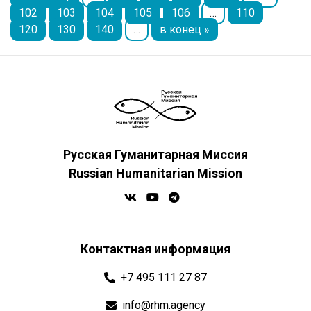
102
103
104
105
106
…
110
120
130
140
…
в конец »
Русская Гуманитарная Миссия
Russian Humanitarian Mission
Контактная информация
+7 495 111 27 87
info@rhm.agency