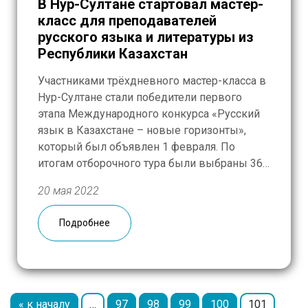
В Нур-Султане стартовал мастер-
класс для преподавателей
русского языка и литературы из
Республики Казахстан
Участниками трёхдневного мастер-класса в
Нур-Султане стали победители первого
этапа Международного конкурса «Русский
язык в Казахстане – новые горизонты»,
который был объявлен 1 февраля. По
итогам отборочного тура были выбраны 36
педагогов-русистов, однако приехать в
20 мая 2022
столицу смог лишь 31 преподаватель.
География представленных регионов
Подробнее
получилась обширной: Алматы,
Туркестанская, Костанайская, Акмолинская,
Павлодарская и другие области республики.
В течение […]
« к началу
…
97
98
99
100
101