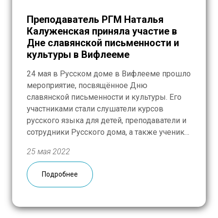
Преподаватель РГМ Наталья
Калуженская приняла участие в
Дне славянской письменности и
культуры в Вифлееме
24 мая в Русском доме в Вифлееме прошло
мероприятие, посвящённое Дню
славянской письменности и культуры. Его
участниками стали слушатели курсов
русского языка для детей, преподаватели и
сотрудники Русского дома, а также ученики
Школы российско-палестинской дружбы
25 мая 2022
города Вифлеема. Познавательную
презентацию, исторический экскурс,
Подробнее
приуроченный к этой дате, в видеоформате
представила Наталья Юрьевна
Калуженская, преподаватель РКИ
Калужского филиала […]