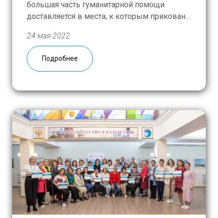
большая часть гуманитарной помощи
доставляется в места, к которым приковано
всеобщее внимание, мы стараемся не
24 мая 2022
забывать о людях, остающихся на
периферии. 23 мая наш гуманитарно-
Подробнее
творческий десант передал нуждающимся
50 наборов с […]