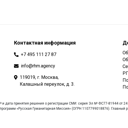
Контактная информация
Д
Об
+7 495 111 27 87
Об
info@rhm.agency
Се
РГ
119019, г. Москва,
По
Калашный переулок, д. 3.
По
 и дата принятия решения о регистрации СМИ: серия Эл № ФС77-81944 от 24
рограмм «Русская Гуманитарная Миссия» (ОГРН 1107799018876). Главный ре