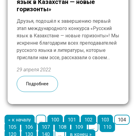
язык в Казахстан — новые
горизонты»
Друзья, подошёл к завершению первый
этап международного конкурса «Русский
язык в Казахстане — новые горизонты»! Мы
искренне благодарим всех преподавателей
русского языка и литературы, которые
прислали нам эссе, рассказали о своем
профессиональном пути, поделились
29 апреля 2022
личными историями. Изначально
планировалось отобрать только 30 работ,
Подробнее
однако, учитывая высокое качество
представленных эссе, было решено
увеличить число победителей первого этапа
[…]
« к началу
…
100
101
102
103
104
105
106
107
108
109
…
110
120
130
140
…
в конец »