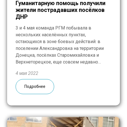
Гуманитарную помощь получили
жители пострадавших посёлков
ДНР
3 и 4 мая команда РГМ побывала в
нескольких населённых пунктах,
остающихся в зоне боевых действий: в
поселении Александровка на территории
Донецка, посёлках Старомихайловка и
Верхнеторецкое, еще совсем недавно
разделённом противоборствующими
4 мая 2022
силами буквально пополам и вот-вот
освобождённом. Мирные граждане, не
Подробнее
покидающие своих домов — или того, что от
них осталось, — продолжают выживать
здесь без воды […]