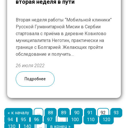
вторая неделя в пути
Вторая неделя работы “Мобильной клиники”
Русской Гуманитарной Мисии в Сербии
стартовала с приёма в деревне Ковилово
муниципалитета Неготин, практически на
границе с Болгарией. Желающих пройти
обследование и получить
квалифицированную консультацию
26 июля 2022
медиков здесь нашлось немало: узнать
больше о своём здоровье, не выезжая из
Подробнее
родной деревни, — редкая возможность для
местных жителей, особенно пожилых и
маломобильных. В […]
« к началу
…
88
89
90
91
92
93
94
95
96
97
…
100
110
120
130
140
…
в конец »