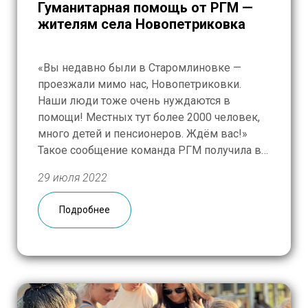
Гуманитарная помощь от РГМ —
жителям села Новопетриковка
«Вы недавно были в Старомлиновке —
проезжали мимо нас, Новопетриковки.
Наши люди тоже очень нуждаются в
помощи! Местных тут более 2000 человек,
много детей и пенсионеров. Ждём вас!»
Такое сообщение команда РГМ получила в
среду от жительницы села, а уже на
29 июля 2022
следующий день, 28 июля, с раннего утра
выехала в сторону Новопетриковки. На
Подробнее
этот раз, […]