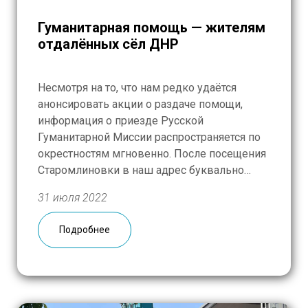
Гуманитарная помощь — жителям
отдалённых сёл ДНР
Несмотря на то, что нам редко удаётся
анонсировать акции о раздаче помощи,
информация о приезде Русской
Гуманитарной Миссии распространяется по
окрестностям мгновенно. После посещения
Старомлиновки в наш адрес буквально
посыпались просьбы из ближайших сёл.
31 июля 2022
Очередную получили из села Ялынского,
ситуация в котором, по словам местной
Подробнее
жительницы, сложилась катастрофическая
— люди там практически голодают. 30 июля
[…]