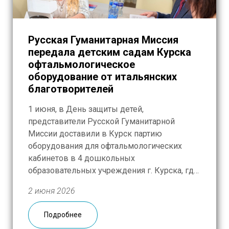
Русская Гуманитарная Миссия
передала детским садам Курска
офтальмологическое
оборудование от итальянских
благотворителей
1 июня, в День защиты детей,
представители Русской Гуманитарной
Миссии доставили в Курск партию
оборудования для офтальмологических
кабинетов в 4 дошкольных
образовательных учреждения г. Курска, где
работают специализированные группы для
2 июня 2026
детей с нарушениями зрения. Средства на
приобретение современной техники были
Подробнее
собраны итальянскими благотворителями –