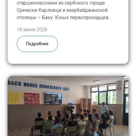
старшеклассники из сербского города
Сремски-Карловци и азербайджанской
столицы – Баку. Юных первопроходцев
объединили не только общие интересы,
18 июня 2026
любимое кино, игры, книги и блоги, но и
изучение русского языка, на котором
Подробнее
прошла встреча. Подростки рассказали друг
другу о культуре, традициях, народной
кухне, о достижениях, героях […]