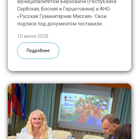
муниципалитетом Берковичи (Республика
Сербская, Босния и Герцеговина) и АНО
«Русская Гуманитарная Миссия». Свои
подписи под документом поставили
начальник муниципалитета Боян Самарджич
10 июня 2026
и Бранимир Нешич, глава
представительства АНО «Русская
Подробнее
Гуманитарная Миссия» на Балканах.
Документ является основой для
расширенного взаимодействия в области
образования в регионе. Первым проектом в
рамках […]