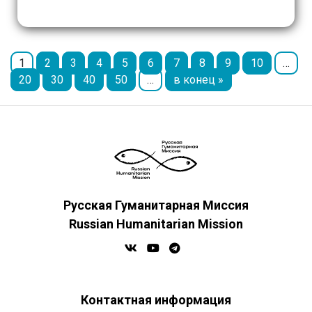
ассоциацией «Помогите спасти детей» /
Aiutateci a Salvare i Bambini. В рамках […]
1
2
3
4
5
6
7
8
9
10
…
20
30
40
50
…
в конец »
Русская Гуманитарная Миссия
Russian Humanitarian Mission
Контактная информация