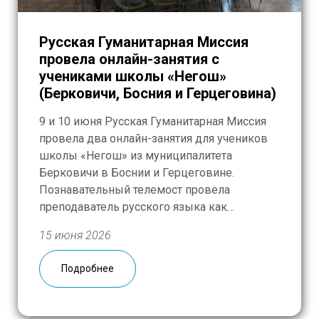
Русская Гуманитарная Миссия
провела онлайн-занятия с
учениками школы «Негош»
(Берковичи, Босния и Герцеговина)
9 и 10 июня Русская Гуманитарная Миссия
провела два онлайн-занятия для учеников
школы «Негош» из муниципалитета
Берковичи в Боснии и Герцеговине.
Познавательный телемост провела
преподаватель русского языка как
иностранного Надежда Кондрат, участие в
15 июня 2026
нем приняли 50 человек – ученики 6, 7 и 8
классов, изучающие русский в рамках
Подробнее
школьной программы. Игровой формат
вызвал живой отклик […]