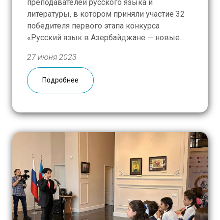
преподавателей русского языка и
литературы, в котором приняли участие 32
победителя первого этапа конкурса
«Русский язык в Азербайджане — новые
горизонты». Открыла курс лекция-
27 июня 2023
презентация Ларисы Новиковой, доктора
педагогических наук, зав. кафедрой
Подробнее
русского языка и культуры речи
Российского государственного
университета правосудия (РГУП), на
актуальную тему
«Культуроориентированное […]