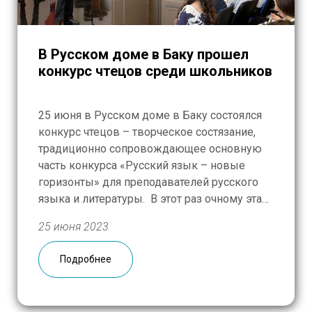
В Русском доме в Баку прошел
конкурс чтецов среди школьников
25 июня в Русском доме в Баку состоялся
конкурс чтецов – творческое состязание,
традиционно сопровождающее основную
часть конкурса «Русский язык – новые
горизонты» для преподавателей русского
языка и литературы. В этот раз очному этапу
конкурса предшествовал отборочный тур:
25 июня 2023
за три месяца в адрес оргкомитета
поступило 275 видеороликов с
Подробнее
декламацией стихов и прозы со всех
уголков […]