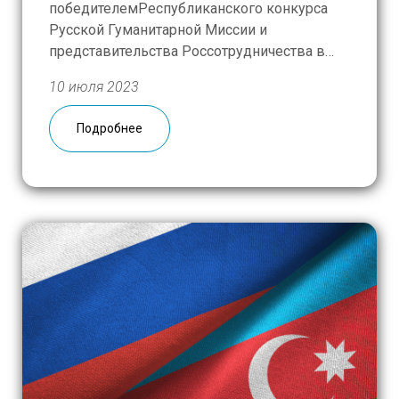
победителемРеспубликанского конкурса
Русской Гуманитарной Миссии и
представительства Россотрудничества в
Таджикистане «Моей школе – новый
10 июля 2023
класс!», уже начались подготовительные
работы к предстоящему ремонту! После
Подробнее
демонтажа старых конcтрукций рабочие
приступят к полному обновлению кабинета.
Нурек – небольшой городок в 70
километрах от Душанбе с […]