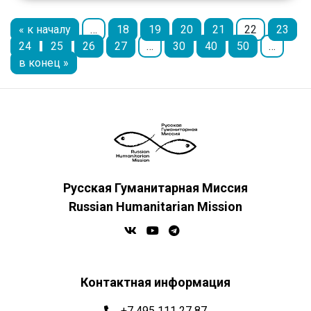
« к началу
…
18
19
20
21
22
23
24
25
26
27
…
30
40
50
…
в конец »
Русская Гуманитарная Миссия
Russian Humanitarian Mission
Контактная информация
+7 495 111 27 87