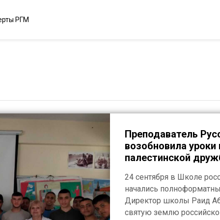
ерты РГМ
Преподаватель Рус
возобновила уроки 
палестинской дру
24 сентября в Школе ро
начались полноформатные
Директор школы Раид Аб
святую землю российског