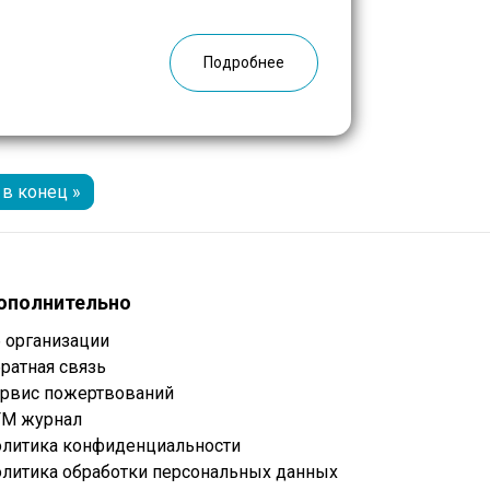
, Германии и Франции. На этот раз
ям стран […]
Подробнее
в конец »
ополнительно
 организации
ратная связь
рвис пожертвований
М журнал
литика конфиденциальности
литика обработки персональных данных