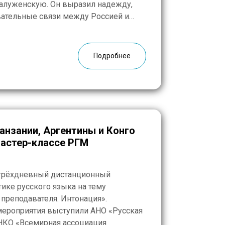
алуженскую. Он выразил надежду,
вательные связи между Россией и
ее, возобновится обмен между
ими учителями и учениками. […]
Подробнее
анзании, Аргентины и Конго
мастер-классе РГМ
 трёхдневный дистанционный
ике русского языка на тему
преподавателя. Интонация».
мероприятия выступили АНО «Русская
 НКО «Всемирная ассоциация