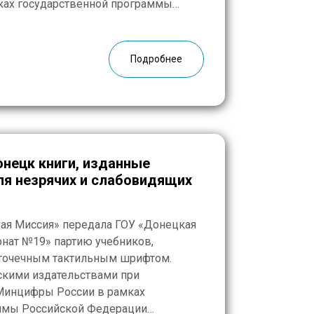
ах государственной программы
Доступная среда». В общей сложности
книг, в том числе учебники и рабочие
тории, биологии, геометрии, […]
Подробнее
нецк книги, изданные
ля незрячих и слабовидящих
ная Миссия» передала ГОУ «Донецкая
нат №19» партию учебников,
точечным тактильным шрифтом.
кими издательствами при
Минцифры России в рамках
ммы Российской Федерации