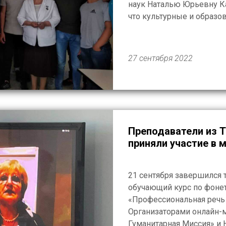
наук Наталью Юрьевну К
что культурные и образо
Палестиной станут прочн
российскими и палестинск
27 сентября 2022
Преподаватели из Т
приняли участие в 
21 сентября завершился
обучающий курс по фонет
«Профессиональная речь 
Организаторами онлайн-
Гуманитарная Миссия» и