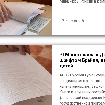
Минцифры России в рамк
Российской Федерации «
учреждение получило 166 
тетради по математике, ис
20 сентября 2022
РГМ доставила в До
шрифтом Брайля, д
детей
АНО «Русская Гуманитар
специальная школа-интер
напечатанных рельефно-
Книги выпущены российс
финансовой поддержке 
государственной програ