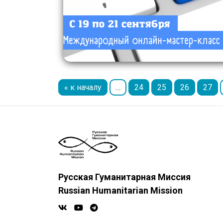
« к началу
…
24
25
26
27
Русская Гуманитарная Миссия
Russian Humanitarian Mission