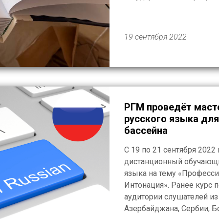
«Доступная среда». В об
54 учебных пособия по б
России, русскому языку 
19 сентября 2022
школьную программу […]
РГМ проведёт маст
русского языка для
бассейна
С 19 по 21 сентября 2022
дистанционный обучающи
языка на тему «Професси
Интонация». Ранее курс
аудитории слушателей из
Азербайджана, Сербии, Б