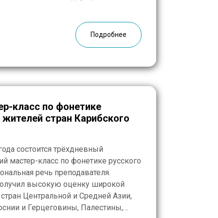
щей сложности учреждение получило
иологии, геометрии, ОБЖ, истории
и другим предметам. Осваивать
Подробнее
ер-класс по фонетике
 жителей стран Карибского
 года состоится трёхдневный
й мастер-класс по фонетике русского
ональная речь преподавателя.
 получил высокую оценку широкой
 стран Центральной и Средней Азии,
оснии и Герцеговины, Палестины,