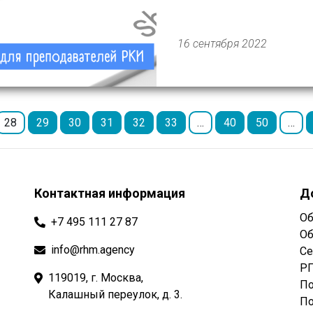
Республики Конго, России
занятия адресованы жител
16 сентября 2022
28
29
30
31
32
33
…
40
50
…
Контактная информация
Д
Об
+7 495 111 27 87
Об
info@rhm.agency
Се
РГ
119019, г. Москва,
По
Калашный переулок, д. 3.
По