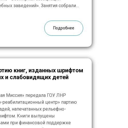
бных заведений». Занятия собрали
лей и будущих учителей из Кубы,
о, Мексики, Аргентины, Венесуэлы,
первые велась онлайн-трансляция
Подробнее
ртию книг, изданных шрифтом
их и слабовидящих детей
ная Миссия» передала ГОУ ЛНР
о-реабилитационный центр» партию
радей, напечатанных рельефно-
рифтом. Книги выпущены
вами при финансовой поддержке