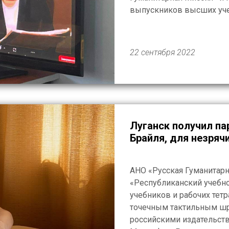
выпускников высших уче
действующих преподавате
Танзании, Камеруна, Конг
Марокко и Шри-Ланки. В
22 сентября 2022
занятий в […]
Луганск получил па
Брайля, для незряч
АНО «Русская Гуманитар
«Республиканский учебн
учебников и рабочих тет
точечным тактильным ш
российскими издательст