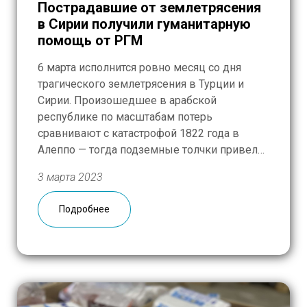
Пострадавшие от землетрясения
в Сирии получили гуманитарную
помощь от РГМ
6 марта исполнится ровно месяц со дня
трагического землетрясения в Турции и
Сирии. Произошедшее в арабской
республике по масштабам потерь
сравнивают с катастрофой 1822 года в
Алеппо — тогда подземные толчки привели
к гибели 7 000 человек. Сейчас, как и тогда,
3 марта 2023
лишившихся кормильцев, крова, средств к
существованию — в разы больше. Люди
Подробнее
утратили всё, кроме […]