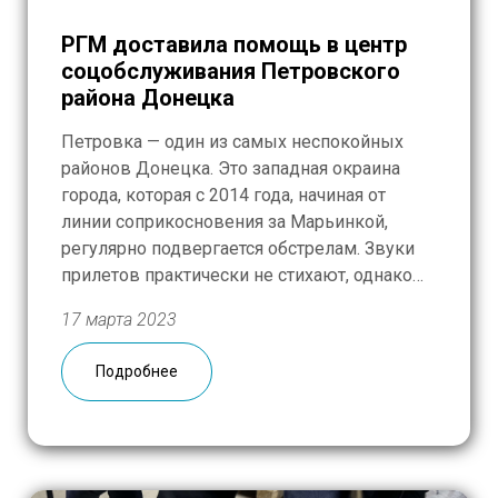
РГМ доставила помощь в центр
соцобслуживания Петровского
района Донецка
Петровка — один из самых неспокойных
районов Донецка. Это западная окраина
города, которая с 2014 года, начиная от
линии соприкосновения за Марьинкой,
регулярно подвергается обстрелам. Звуки
прилетов практически не стихают, однако
местных волнует не шум, а страшные
17 марта 2023
разрушения от обстрелов: уцелевшие дома
здесь и так можно пересчитать по пальцам.
Подробнее
16 марта команда РГМ вместе с […]