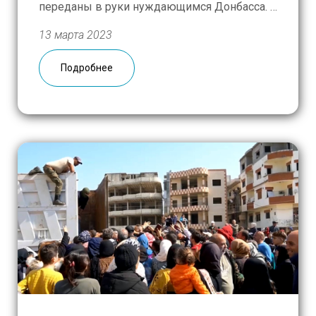
переданы в руки нуждающимся Донбасса. В
рамках акции #ПОМОЖЕМВОВРЕМЯ! к
13 марта 2023
стандартному набору — продуктам,
гигиеническим средствам, фильтру для
Подробнее
очистки воды, — мы добавили спички, два
вида сухого […]