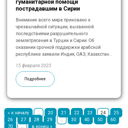
гуманитарной помощи
пострадавшим в Сирии
Внимание всего мира приковано к
чрезвычайной ситуации, вызванной
последствиями разрушительного
землетрясения в Турции и Сирии. Об
оказании срочной поддержки арабской
республике заявили Индия, ОАЭ, Казахстан
и другие страны. Россия в числе первых
15 февраля 2023
отправила спасателей, а теперь, когда
завершен основной этап разбора завалов,
Подробнее
людям нужна любая помощь — вода,
лекарства, одежда. РГМ присоединилась к
акции по […]
« к началу
…
20
21
22
23
24
25
26
27
28
29
…
30
40
50
60
70
…
в конец »