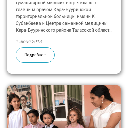
гуманитарной миссии» встретилась с
главным врачом Кара-Бууринской
территориальной больницы имени К.
Субанбаева и Центра семейной медицины
Кара-Бууринского района Таласской области
(Кыргызстан, с. Кызыл-Адыр), чтобы
1 июня 2018
обсудить возможность обновления
артезианской скважины, обслуживающей
Подробнее
сразу несколько учреждений, в том числе и
больницу, в которой есть инфекционное
отделение. Также было выявлено
отсутствие очистных сооружений: резервуар
[…]