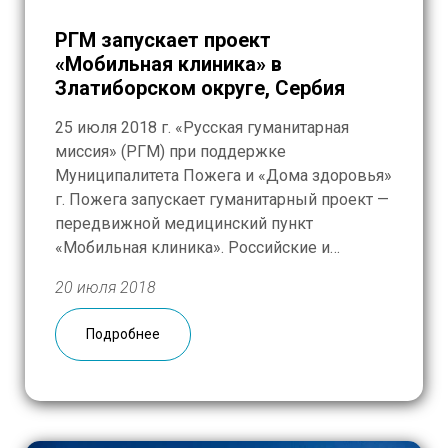
РГМ запускает проект
«Мобильная клиника» в
Златиборском округе, Сербия
25 июля 2018 г. «Русская гуманитарная
миссия» (РГМ) при поддержке
Муниципалитета Пожега и «Дома здоровья»
г. Пожега запускает гуманитарный проект —
передвижной медицинский пункт
«Мобильная клиника». Российские и
сербские врачи в течение двух недель
20 июля 2018
посетят более 40 труднодоступных
населенных пунктов в западной части
Подробнее
Сербии. В состав группы войдут два врача,
переводчик и медперсонал. Данная
инициатива […]