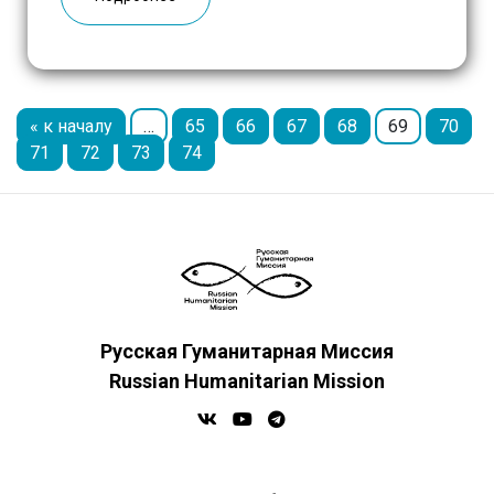
чай, макароны, соль, рис, говядина тушеная,
шампунь, зубная паста, зубная щетка, […]
« к началу
…
65
66
67
68
69
70
71
72
73
74
Русская Гуманитарная Миссия
Russian Humanitarian Mission