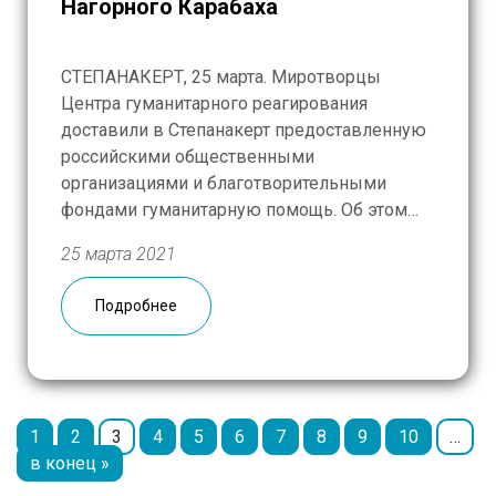
Нагорного Карабаха
СТЕПАНАКЕРТ, 25 марта. Миротворцы
Центра гуманитарного реагирования
доставили в Степанакерт предоставленную
российскими общественными
организациями и благотворительными
фондами гуманитарную помощь. Об этом
сообщили в четверг в Минобороны РФ. «В
25 марта 2021
ходе проведенных накануне гуманитарных
акций в городскую больницу города
Подробнее
Степанакерта российскими миротворцами
совместно с представителями Русской
гуманитарной миссии и благотворительных
фондов «Доктор Лиза» и «Спеши к добру»
[…]
1
2
3
4
5
6
7
8
9
10
…
в конец »