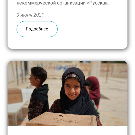
некоммерческой организации «Русская
Гуманитарная Миссия». Недавно Наталья
9 июня 2021
Юрьевна побывала в Киргизии, провела
серию мастер-классов для киргизстанских
Подробнее
преподавателей и поделилась с «РГ» своим
видением того, почему русский язык
становится все более […]