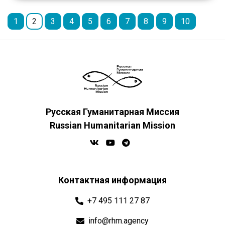
1
2
3
4
5
6
7
8
9
10
Русская Гуманитарная Миссия
Russian Humanitarian Mission
Контактная информация
+7 495 111 27 87
info@rhm.agency