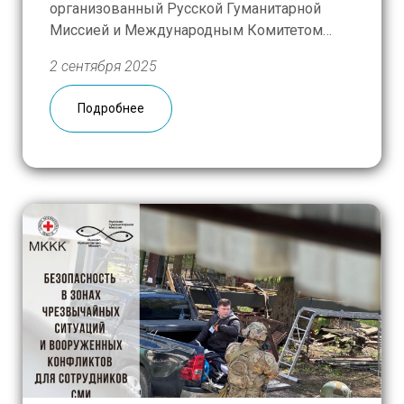
организованный Русской Гуманитарной
Миссией и Международным Комитетом
Красного Креста, в этом году отмечает
2 сентября 2025
юбилей. За десять лет существования
программы её участниками стали
Подробнее
порядка 270 журналистов, сотрудников
СМИ и волонтеров. В этот раз к обучению
приступили представители таких медиа, […]