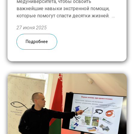
медуниверситета, чтобы освоить
важнейшие навыки экстренной помощи,
которые помогут спасти десятки жизней.
Впереди – три дня, насыщенных
27 июня 2025
информацией, которую можно получить
только из первых рук, от специалистов с
Подробнее
реальным опытом участия в спасательных
операциях. Автор и ведущий курса Виктор
[…]