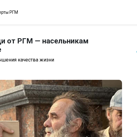
ерты РГМ
и от РГМ — насельникам
е
чшения качества жизни