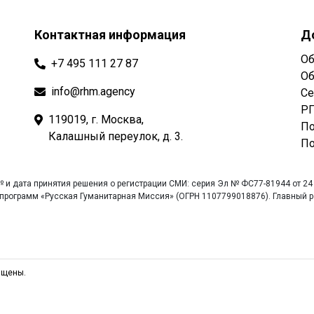
Контактная информация
Д
Об
+7 495 111 27 87
Об
info@rhm.agency
Се
РГ
119019, г. Москва,
По
Калашный переулок, д. 3.
По
 и дата принятия решения о регистрации СМИ: серия Эл № ФС77-81944 от 24
рограмм «Русская Гуманитарная Миссия» (ОГРН 1107799018876). Главный ре
ищены.