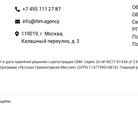
Об
+7 495 111 27 87
Об
info@rhm.agency
Се
РГ
119019, г. Москва,
По
Калашный переулок, д. 3.
По
 и дата принятия решения о регистрации СМИ: серия Эл № ФС77-81944 от 24
рограмм «Русская Гуманитарная Миссия» (ОГРН 1107799018876). Главный ре
ищены.