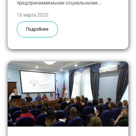
предпринимаемыми социальными
бюджетными учреждениями в рамках
16 марта 2020
постановления № 1 главного
государственного санитарного врача по
Подробнее
городу Москве от 12.03.2020 года «О
проведении дополнительных санитарно-
противоэпидемических (профилактических)
мероприятий по недопущению завоза и
распространения новой коронавирусной […]