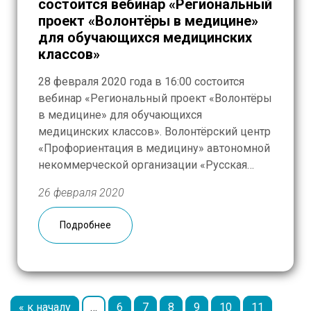
состоится вебинар «Региональный
проект «Волонтёры в медицине»
для обучающихся медицинских
классов»
28 февраля 2020 года в 16:00 состоится
вебинар «Региональный проект «Волонтёры
в медицине» для обучающихся
медицинских классов». Волонтёрский центр
«Профориентация в медицину» автономной
некоммерческой организации «Русская
гуманитарная миссия» – победитель
26 февраля 2020
конкурса Грантов Мэра Москвы в 2019 году
– направлен на привлечение в медицину
Подробнее
социально активной молодёжи, решение
проблемы дефицита медицинских кадров в
будущем и помощь […]
« к началу
…
6
7
8
9
10
11