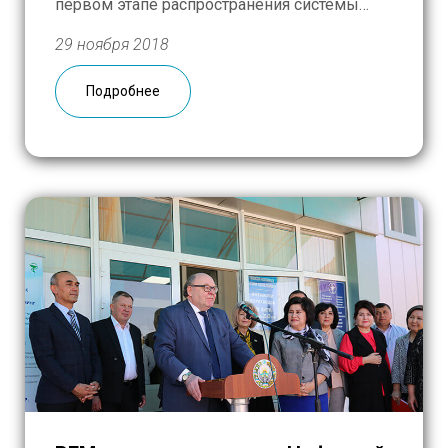
первом этапе распространения системы
вовлечения школьников в
29 ноября 2018
добровольчество в медицинском
учреждении подключаются городские
Подробнее
клинические больницы в ЮАО, ЦАО и СВАО.
Потому что именно в этих округах находится
большое количество общеобразовательных
[…]