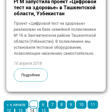
РГМ запустила проект «Цифровой
тест на здоровье» в Ташкентской
области, Узбекистан
Проект «Цифровой тест на здоровье»
реализован на базе семейной поликлиники
№ 16 в Зангиатинском районе Ташкентской
области (Узбекистан). В поликлинике мы
установили тестовое оборудование,
позволяющее населению самостоятельно
отслеживать показатели своего здоровья.
16 апреля 2018
На церемонии открытия присутствовал
Чрезвычайный и Полномочный Посол
Подробнее
Российской Федерации в Республике
Узбекистан Тюрденев Владимир Львович.
Проект реализован при поддержке
международного общественного фонда
«Женщина […]
« к началу
…
6
7
8
9
10
11
12
13
14
15