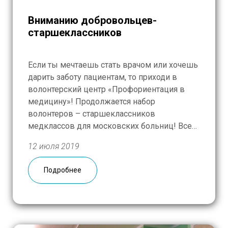
Вниманию добровольцев-
старшеклассников
Если ты мечтаешь стать врачом или хочешь
дарить заботу пациентам, то приходи в
волонтерский центр «Профориентация в
медицину»! Продолжается набор
волонтеров – старшеклассников
медклассов для московских больниц! Все
очень просто — сделай 3 шага: 1.
12 июля 2019
Зарегистрируйся по ссылке 2.
Координаторы проекта свяжутся с тобой
Подробнее
чтобы объяснить, как подготовиться к
собеседованию. 3. Приходи на семинар-
собеседование (они […]