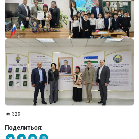
329
Поделиться:
VK
Telegram
Email
PrintFriendly